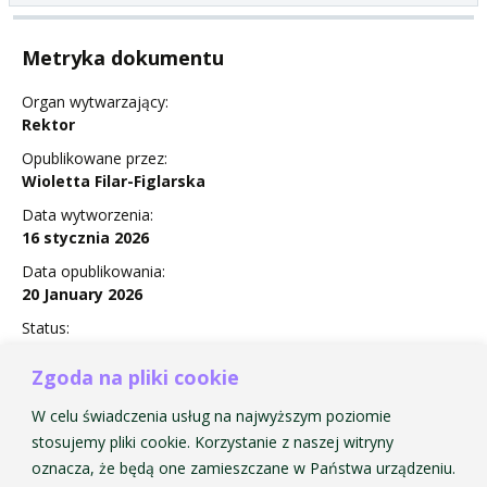
Metryka dokumentu
Organ wytwarzający:
Rektor
Opublikowane przez:
Wioletta Filar-Figlarska
Data wytworzenia:
16 stycznia 2026
Data opublikowania:
20 January 2026
Status:
Obowiązuje
Zgoda na pliki cookie
W celu świadczenia usług na najwyższym poziomie
stosujemy pliki cookie. Korzystanie z naszej witryny
Zarządzenie Nr 4 w sprawie powołania Uczelnianej
oznacza, że będą one zamieszczane w Państwa urządzeniu.
Komisji Rekrutacyjnej do przeprowadzenia rekrutacji na