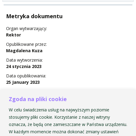
Metryka dokumentu
Organ wytwarzający:
Rektor
Opublikowane przez:
Magdalena Kuza
Data wytworzenia:
24 stycznia 2023
Data opublikowania:
25 January 2023
Status:
Obowiązuje
Zgoda na pliki cookie
W celu świadczenia usług na najwyższym poziomie
stosujemy pliki cookie. Korzystanie z naszej witryny
oznacza, że będą one zamieszczane w Państwa urządzeniu.
Zarządzenie Nr 4 w sprawie urlopów wypoczynkowych
W każdym momencie można dokonać zmiany ustawień
nauczycieli akademickich w roku 2023