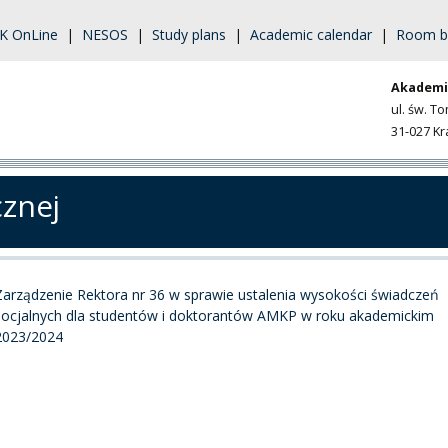
K OnLine
|
NESOS
|
Study plans
|
Academic calendar
|
Room b
Akademi
ul. św. T
31-027 K
cznej
Zarządzenie Rektora nr 36 w sprawie ustalenia wysokości świadczeń
socjalnych dla studentów i doktorantów AMKP w roku akademickim
2023/2024