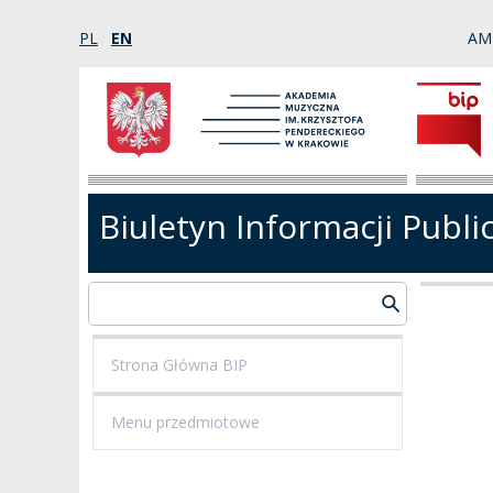
PL
EN
AM
Biuletyn Informacji Publi
Strona Główna BIP
Menu przedmiotowe