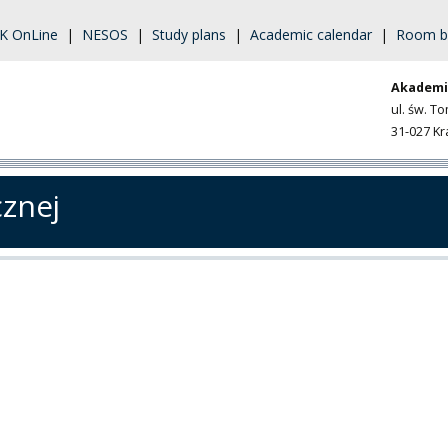
K OnLine
|
NESOS
|
Study plans
|
Academic calendar
|
Room b
Akademi
ul. św. T
31-027 K
cznej