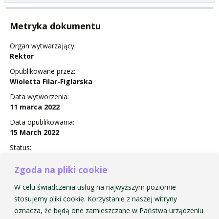
Metryka dokumentu
Organ wytwarzający:
Rektor
Opublikowane przez:
Wioletta Filar-Figlarska
Data wytworzenia:
11 marca 2022
Data opublikowania:
15 March 2022
Status:
Obowiązuje
Zgoda na pliki cookie
W celu świadczenia usług na najwyższym poziomie
stosujemy pliki cookie. Korzystanie z naszej witryny
Zarządzenie Nr 3 w sprawie ustalenia terminów
oznacza, że będą one zamieszczane w Państwa urządzeniu.
egzaminów wstępnych na I rok studiów I i II stopnia w