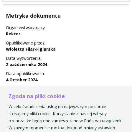
Metryka dokumentu
Organ wytwarzający:
Rektor
Opublikowane przez:
Wioletta Filar-Figlarska
Data wytworzenia:
2 października 2024
Data opublikowania:
4 October 2024
Status:
Obowiązuje
Zgoda na pliki cookie
W celu świadczenia usług na najwyższym poziomie
stosujemy pliki cookie. Korzystanie z naszej witryny
oznacza, że będą one zamieszczane w Państwa urządzeniu.
Zarządzenie Nr 29 w sprawie powołania Uczelnianego
W każdym momencie można dokonać zmiany ustawień
Koordynatora ds. POL-on