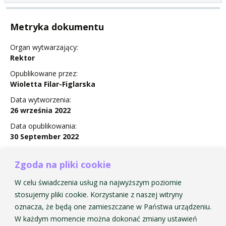
Metryka dokumentu
Organ wytwarzający:
Rektor
Opublikowane przez:
Wioletta Filar-Figlarska
Data wytworzenia:
26 września 2022
Data opublikowania:
30 September 2022
Status:
Obowiązuje
Zgoda na pliki cookie
W celu świadczenia usług na najwyższym poziomie
stosujemy pliki cookie. Korzystanie z naszej witryny
oznacza, że będą one zamieszczane w Państwa urządzeniu.
Zarządzenie Nr 25 w sprawie Uroczystości Promocji dr i
W każdym momencie można dokonać zmiany ustawień
dr hab w AMKP w roku akademickim 2022/2023