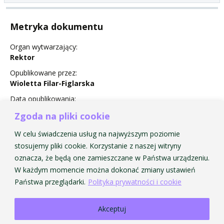
Metryka dokumentu
Organ wytwarzający:
Rektor
Opublikowane przez:
Wioletta Filar-Figlarska
Data opublikowania:
25 August 2016
Zgoda na pliki cookie
Status:
W celu świadczenia usług na najwyższym poziomie
Nie obowiązuje
stosujemy pliki cookie. Korzystanie z naszej witryny
oznacza, że będą one zamieszczane w Państwa urządzeniu.
W każdym momencie można dokonać zmiany ustawień
Państwa przeglądarki.
Polityka prywatności i cookie
Akceptuj
Strona Główna AMKP
Strona Główna BIP