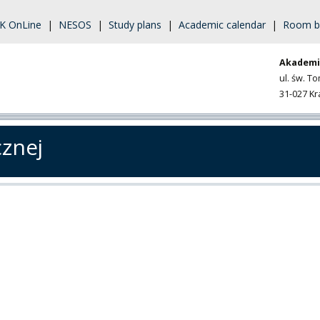
K OnLine
|
NESOS
|
Study plans
|
Academic calendar
|
Room b
Akademi
ul. św. T
31-027 K
cznej