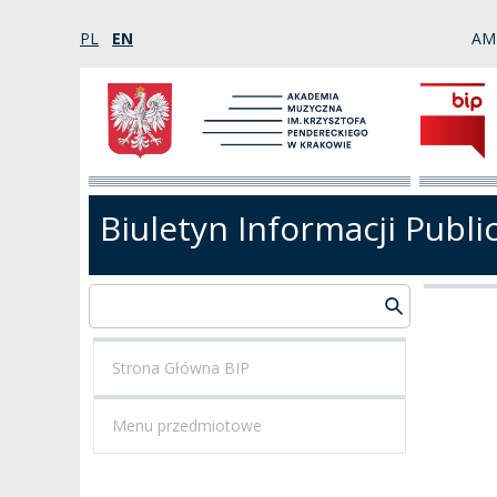
PL
EN
AM
Biuletyn Informacji Publi
Strona Główna BIP
Menu przedmiotowe