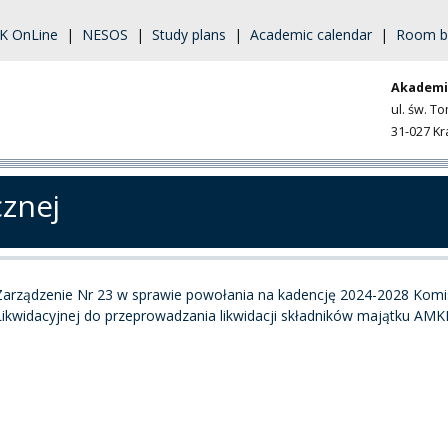
K OnLine
|
NESOS
|
Study plans
|
Academic calendar
|
Room b
Akademi
ul. św. T
31-027 K
cznej
Zarządzenie Nr 23 w sprawie powołania na kadencję 2024-2028 Komis
Likwidacyjnej do przeprowadzania likwidacji składników majątku AMK