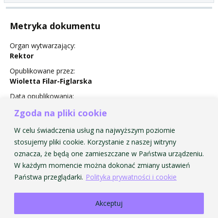
Metryka dokumentu
Organ wytwarzający:
Rektor
Opublikowane przez:
Wioletta Filar-Figlarska
Data opublikowania:
26 August 2016
Zgoda na pliki cookie
Status:
W celu świadczenia usług na najwyższym poziomie
Nie obowiązuje
stosujemy pliki cookie. Korzystanie z naszej witryny
oznacza, że będą one zamieszczane w Państwa urządzeniu.
W każdym momencie można dokonać zmiany ustawień
Państwa przeglądarki.
Polityka prywatności i cookie
Akceptuj
Strona Główna AMKP
Strona Główna BIP