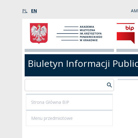
PL
EN
AM
Biuletyn Informacji Publi
Strona Główna BIP
Menu przedmiotowe