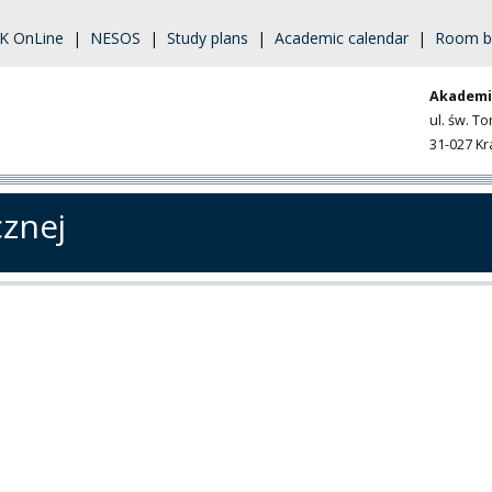
K OnLine
|
NESOS
|
Study plans
|
Academic calendar
|
Room b
Akademi
ul. św. T
31-027 K
cznej