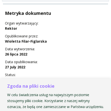
Metryka dokumentu
Organ wytwarzający:
Rektor
Opublikowane przez:
Wioletta Filar-Figlarska
Data wytworzenia:
26 lipca 2022
Data opublikowania:
27 July 2022
Status:
Nie obowiązuje
Zgoda na pliki cookie
W celu świadczenia usług na najwyższym poziomie
stosujemy pliki cookie. Korzystanie z naszej witryny
Zarządzenie Nr 20 w sprawie dofinansowania
oznacza, że będą one zamieszczane w Państwa urządzeniu.
uczestnictwa studentów AMKP w konkursach