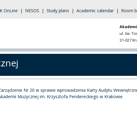
K OnLine
|
NESOS
|
Study plans
|
Academic calendar
|
Room b
Akademi
ul. św. T
31-027 K
cznej
Zarządzenie Nr 20 w sprawie wprowadzenia Karty Audytu Wewnętrz
Akademii Muzycznej im. Krzysztofa Pendereckiego w Krakowie