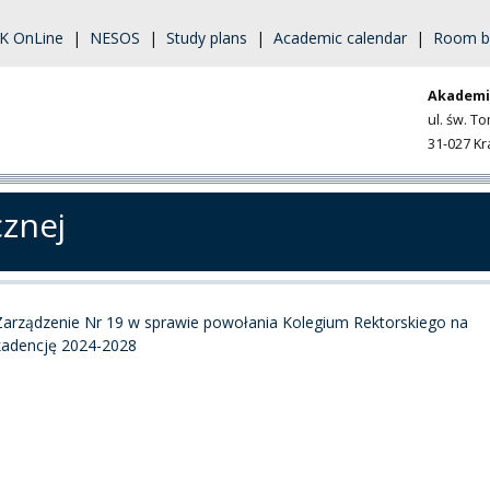
K OnLine
|
NESOS
|
Study plans
|
Academic calendar
|
Room b
Akademi
ul. św. T
31-027 K
cznej
Zarządzenie Nr 19 w sprawie powołania Kolegium Rektorskiego na
kadencję 2024-2028