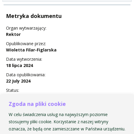
Metryka dokumentu
Organ wytwarzający:
Rektor
Opublikowane przez:
Wioletta Filar-Figlarska
Data wytworzenia:
18 lipca 2024
Data opublikowania:
22 July 2024
Status:
Obowiązuje
Zgoda na pliki cookie
W celu świadczenia usług na najwyższym poziomie
stosujemy pliki cookie. Korzystanie z naszej witryny
ZARZĄDZENIE Nr 17 w sprawie powołania zespołu do
oznacza, że będą one zamieszczane w Państwa urządzeniu.
przeprowadzenia oceny zagrożeń i przyporządkowanych