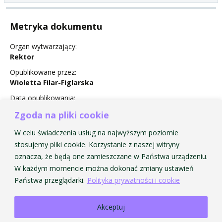
Metryka dokumentu
Organ wytwarzający:
Rektor
Opublikowane przez:
Wioletta Filar-Figlarska
Data opublikowania:
1 September 2016
Zgoda na pliki cookie
Status:
W celu świadczenia usług na najwyższym poziomie
Nie obowiązuje
stosujemy pliki cookie. Korzystanie z naszej witryny
oznacza, że będą one zamieszczane w Państwa urządzeniu.
W każdym momencie można dokonać zmiany ustawień
Państwa przeglądarki.
Polityka prywatności i cookie
Akceptuj
Strona Główna AMKP
Strona Główna BIP