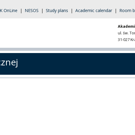
K OnLine
|
NESOS
|
Study plans
|
Academic calendar
|
Room b
Akademi
ul. św. T
31-027 K
cznej