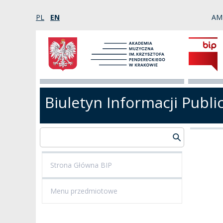
PL
EN
AM
Biuletyn Informacji Publi
Strona Główna BIP
Menu przedmiotowe