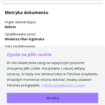
Metryka dokumentu
Organ wytwarzający:
Rektor
Opublikowane przez:
Wioletta Filar-Figlarska
Data opublikowania:
25 August 2016
Zgoda na pliki cookie
Status:
W celu świadczenia usług na najwyższym poziomie
Obowiązuje
stosujemy pliki cookie. Korzystanie z naszej witryny
oznacza, że będą one zamieszczane w Państwa urządzeniu.
W każdym momencie można dokonać zmiany ustawień
Państwa przeglądarki.
Polityka prywatności i cookie
Akceptuj
Strona Główna AMKP
Strona Główna BIP