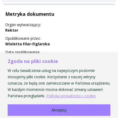
Metryka dokumentu
Organ wytwarzający:
Rektor
Opublikowane przez:
Wioletta Filar-Figlarska
Data opublikowania:
1 September 2016
Zgoda na pliki cookie
Status:
W celu świadczenia usług na najwyższym poziomie
Obowiązuje
stosujemy pliki cookie. Korzystanie z naszej witryny
oznacza, że będą one zamieszczane w Państwa urządzeniu.
W każdym momencie można dokonać zmiany ustawień
Państwa przeglądarki.
Polityka prywatności i cookie
Akceptuj
Strona Główna AMKP
Strona Główna BIP