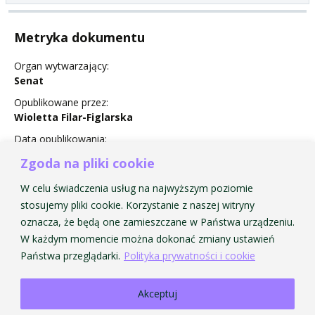
Metryka dokumentu
Organ wytwarzający:
Senat
Opublikowane przez:
Wioletta Filar-Figlarska
Data opublikowania:
18 February 2013
Zgoda na pliki cookie
Status:
W celu świadczenia usług na najwyższym poziomie
Obowiązuje
stosujemy pliki cookie. Korzystanie z naszej witryny
oznacza, że będą one zamieszczane w Państwa urządzeniu.
W każdym momencie można dokonać zmiany ustawień
Państwa przeglądarki.
Polityka prywatności i cookie
Akceptuj
Strona Główna AMKP
Strona Główna BIP