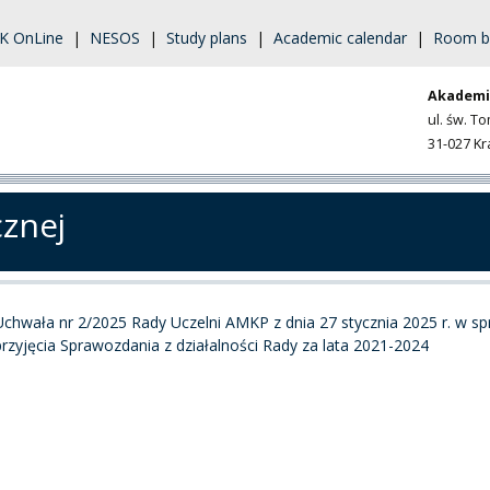
K OnLine
|
NESOS
|
Study plans
|
Academic calendar
|
Room b
Akademi
ul. św. T
31-027 K
cznej
Uchwała nr 2/2025 Rady Uczelni AMKP z dnia 27 stycznia 2025 r. w sp
przyjęcia Sprawozdania z działalności Rady za lata 2021-2024