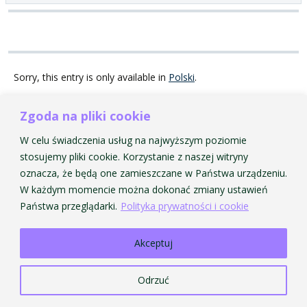
Sorry, this entry is only available in
Polski
.
Zgoda na pliki cookie
W celu świadczenia usług na najwyższym poziomie
Strona Główna AMKP
Strona Główna BIP
stosujemy pliki cookie. Korzystanie z naszej witryny
© 2026 Akademia Muzyczna im. Krzysztofa Pendereckiego w Krakowie. Wszelkie prawa
oznacza, że będą one zamieszczane w Państwa urządzeniu.
zastrzeżone.
W każdym momencie można dokonać zmiany ustawień
Państwa przeglądarki.
Polityka prywatności i cookie
Akceptuj
Odrzuć