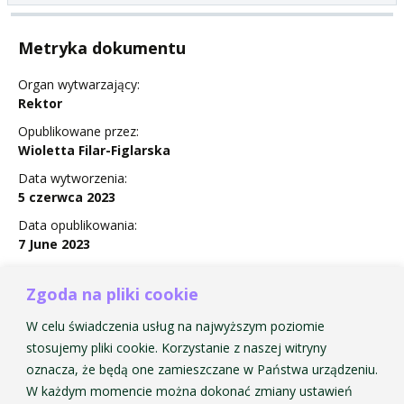
Metryka dokumentu
Organ wytwarzający:
Rektor
Opublikowane przez:
Wioletta Filar-Figlarska
Data wytworzenia:
5 czerwca 2023
Data opublikowania:
7 June 2023
Status:
Obowiązuje
Zgoda na pliki cookie
W celu świadczenia usług na najwyższym poziomie
stosujemy pliki cookie. Korzystanie z naszej witryny
oznacza, że będą one zamieszczane w Państwa urządzeniu.
Komunikat Nr 5 w sprawie uchwał podjętych w dniu 25
W każdym momencie można dokonać zmiany ustawień
maja 2023 r. przez Senat AMKP