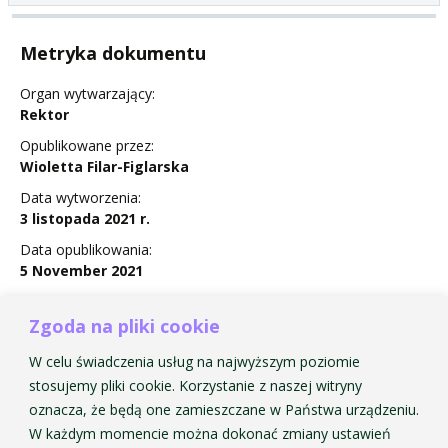
Metryka dokumentu
Organ wytwarzający:
Rektor
Opublikowane przez:
Wioletta Filar-Figlarska
Data wytworzenia:
3 listopada 2021 r.
Data opublikowania:
5 November 2021
Status:
Obowiązuje
Zgoda na pliki cookie
W celu świadczenia usług na najwyższym poziomie
stosujemy pliki cookie. Korzystanie z naszej witryny
oznacza, że będą one zamieszczane w Państwa urządzeniu.
Komunikat Nr 10 w sprawie uchwał podjętych w dniu 28
W każdym momencie można dokonać zmiany ustawień
października 2021 r. przez Senat AMKP