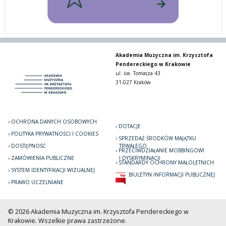
Akademia Muzyczna im. Krzysztofa
Pendereckiego w Krakowie
ul. św. Tomasza 43
31-027 Kraków
OCHRONA DANYCH OSOBOWYCH
DOTACJE
POLITYKA PRYWATNOŚCI I COOKIES
SPRZEDAŻ ŚRODKÓW MAJĄTKU
DOSTĘPNOŚĆ
TRWAŁEGO
PRZECIWDZIAŁANIE MOBBINGOWI
ZAMÓWIENIA PUBLICZNE
I DYSKRYMINACJI
STANDARDY OCHRONY MAŁOLETNICH
SYSTEM IDENTYFIKACJI WIZUALNEJ
BIULETYN INFORMACJI PUBLICZNEJ
PRAWO UCZELNIANE
© 2026 Akademia Muzyczna im. Krzysztofa Pendereckiego w
Krakowie. Wszelkie prawa zastrzeżone.