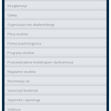
mLegitymacja
Opłaty
Organizacja roku akademickiego
Plany studiów
Pomoc psychologiczna
Programy studiów
Przeciwdziałanie mobbingowi i dyskryminacji
Regulamin studiów
Rezerwacja sal
Samorząd Studencki
Stypendia i zapomoga
Sylabusy