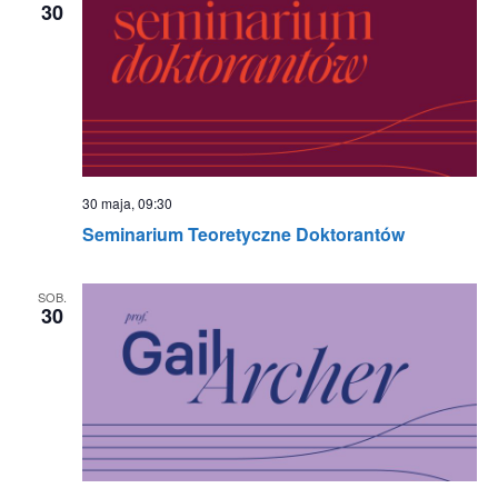
30
30 maja, 09:30
Seminarium Teoretyczne Doktorantów
SOB.
30