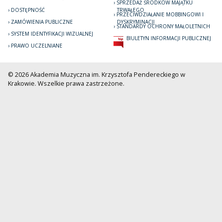
SPRZEDAŻ ŚRODKÓW MAJĄTKU
DOSTĘPNOŚĆ
TRWAŁEGO
PRZECIWDZIAŁANIE MOBBINGOWI I
ZAMÓWIENIA PUBLICZNE
DYSKRYMINACJI
STANDARDY OCHRONY MAŁOLETNICH
SYSTEM IDENTYFIKACJI WIZUALNEJ
BIULETYN INFORMACJI PUBLICZNEJ
PRAWO UCZELNIANE
© 2026 Akademia Muzyczna im. Krzysztofa Pendereckiego w
Krakowie. Wszelkie prawa zastrzeżone.