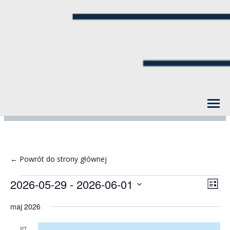
← Powrót do strony głównej
Wydarzenia
Nawig
Wyda
2026-05-29
 - 
2026-06-01
Lista
Wido
Wido
Wybierz
nawi
maj 2026
datę.
PT.