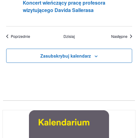
Koncert wieńczący pracę profesora
wizytującego Davida Sallerasa
Wydarzenia
Wydar
Poprzednie
Dzisiaj
Następne
Zasubskrybuj kalendarz