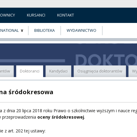
COWNICY
KURSANCI
KONTAKT
RNATIONAL
BIBLIOTEKA
WYDAWNICTWO
E
MUS+
ER
rantów
Doktoranci
Kandydaci
Osiągnięcia doktorantów
Wy
A
na śródokresowa
 z dnia 20 lipca 2018 roku Prawo o szkolnictwie wyższym i nauce reg
PNI
y przeprowadzenia
oceny śródokresowej
.
e z art. 202 tej ustawy: