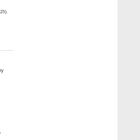
25).
ny
w