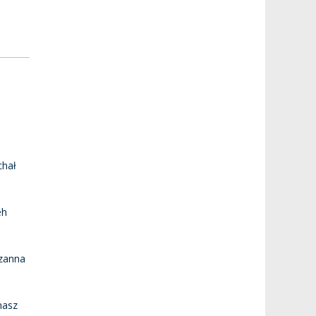
chał
eh
uzanna
masz