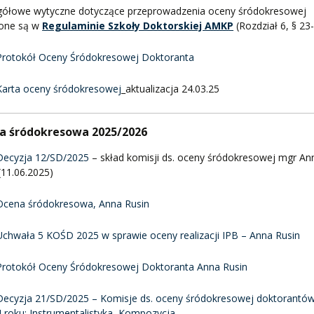
gółowe wytyczne dotyczące przeprowadzenia oceny śródokresowej
lone są w
Regulaminie Szkoły Doktorskiej AMKP
(Rozdział 6, § 23-
Protokół Oceny Śródokresowej Doktoranta
Karta oceny śródokresowej
_aktualizacja 24.03.25
a śródokresowa 2025/2026
Decyzja 12/SD/2025
– skład komisji ds. oceny śródokresowej mgr An
(11.06.2025)
Ocena śródokresowa, Anna Rusin
Uchwała 5 KOŚD 2025 w sprawie oceny realizacji IPB – Anna Rusin
Protokół Oceny Śródokresowej Doktoranta Anna Rusin
Decyzja 21/SD/2025 – Komisje ds. oceny śródokresowej doktorantó
II roku: Instrumentalistyka, Kompozycja