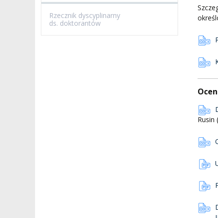
Szcze
Rzecznik dyscyplinarny
okreś
ds. doktorantów
Ocen
Rusin 