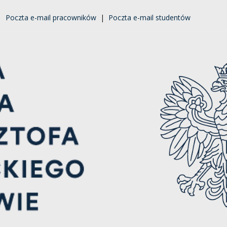
|
Poczta e-mail pracowników
|
Poczta e-mail studentów