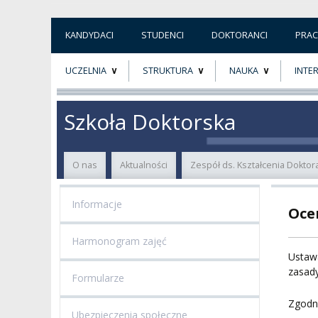
KANDYDACI
STUDENCI
DOKTORANCI
PRA
UCZELNIA
STRUKTURA
NAUKA
INTE
O NAS
ORGANY UCZELNI
PROJEKTY BADAWCZ
ERAS
Szkoła Doktorska
PATRON
WŁADZE
EWALUACJA
POW
O nas
Aktualności
Zespół ds. Kształcenia Dokto
KADRA PEDAGOGICZNA
WYDZIAŁY
JAKOŚĆ KSZTAŁCENI
Informacje
Oce
WYBORY
JEDNOSTKI NAUKOWE
NOSTRYFIKACJA
DYPLOMÓW
Harmonogram zajęć
DOKTORATY HC
OGÓLNOUCZELNIANY
Ustawa
ZESPÓŁ DYDAKTYCZNY
NOSTRYFIKACJA STO
zasad
Formularze
PROFESURY HONOROWE
SZKOŁA DOKTORSKA
POSTĘPOWANIA
Zgodni
AWANSOWE
Ubezpieczenia społeczne