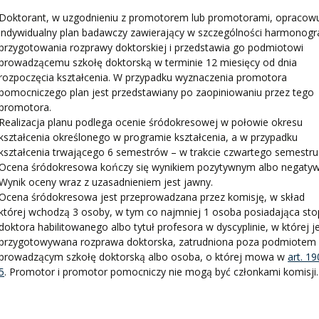
Doktorant, w uzgodnieniu z promotorem lub promotorami, opracow
EKTÓW
indywidualny plan badawczy zawierający w szczególności harmonog
przygotowania rozprawy doktorskiej i przedstawia go podmiotowi
prowadzącemu szkołę doktorską w terminie 12 miesięcy od dnia
ZNE
rozpoczęcia kształcenia. W przypadku wyznaczenia promotora
pomocniczego plan jest przedstawiany po zaopiniowaniu przez tego
promotora.
Realizacja planu podlega ocenie śródokresowej w połowie okresu
kształcenia określonego w programie kształcenia, a w przypadku
kształcenia trwającego 6 semestrów – w trakcie czwartego semestru
Ocena śródokresowa kończy się wynikiem pozytywnym albo negaty
Wynik oceny wraz z uzasadnieniem jest jawny.
Ocena śródokresowa jest przeprowadzana przez komisję, w skład
której wchodzą 3 osoby, w tym co najmniej 1 osoba posiadająca sto
doktora habilitowanego albo tytuł profesora w dyscyplinie, w której j
przygotowywana rozprawa doktorska, zatrudniona poza podmiotem
prowadzącym szkołę doktorską albo osoba, o której mowa w
art. 19
5
. Promotor i promotor pomocniczy nie mogą być członkami komisji.