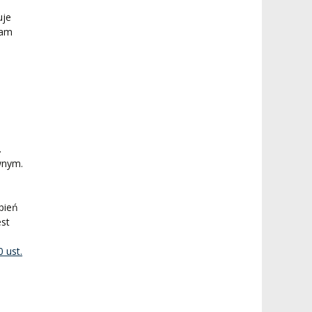
uje
ram
.
wnym.
pień
est
0 ust.